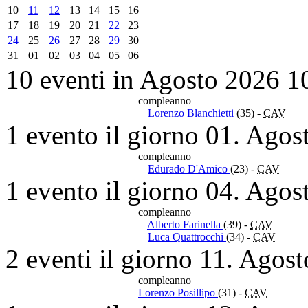
10
11
12
13
14
15
16
17
18
19
20
21
22
23
24
25
26
27
28
29
30
31
01
02
03
04
05
06
10 eventi in Agosto 2026
1
compleanno
Lorenzo Blanchietti
(35)
-
CAV
1 evento il giorno 01. Agos
compleanno
Edurado D'Amico
(23)
-
CAV
1 evento il giorno 04. Agos
compleanno
Alberto Farinella
(39)
-
CAV
Luca Quattrocchi
(34)
-
CAV
2 eventi il giorno 11. Agos
compleanno
Lorenzo Posillipo
(31)
-
CAV