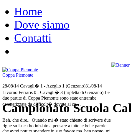
Home
Dove siamo
Contatti
Coppa Piemonte
28/08/14 Cavagli� 1 - Azeglio 1 (Genzano)31/08/14
Livorno Ferraris 0 - Cavagli� 3 (tripletta di Genzano) Le
due partite di Coppa Piemonte sono state entrambe
Campionato Scuola Cal
caretterizzate da difficolt� dovute ai ca....
Beh, che dire... Quando mi � stato chiesto di scrivere due
righe su Luca ho iniziato a pensare a tutte le belle parole
che avrei potuto spendere in suo favore ma, ben presto, mi