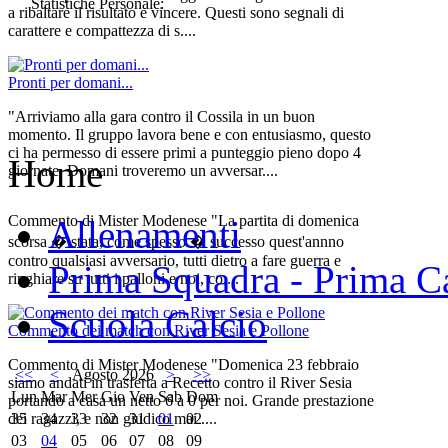
Statistiche Personale:
a ribaltare il risultato e vincere. Questi sono segnali di
carattere e compattezza di s....
Pronti per domani...
"Arriviamo alla gara contro il Cossila in un buon
momento. Il gruppo lavora bene e con entusiasmo, questo
ci ha permesso di essere primi a punteggio pieno dopo 4
Home
giornate. Domani troveremo un avversar....
Commento di Mister Modenese "La partita di domenica
Allenamenti
scorsa � stata, come spesso � successo quest'annno
contro qualsiasi avversario, tutti dietro a fare guerra e
Prima Squadra - Prima Ca
ringhiare su tutti i palloni e noi, co....
Scuola Calcio
Commento dei match con River Sesia e Pollone
Commento di Mister Modenese "Domenica 23 febbraio
<<
<
Agosto 2026
>
>>
siamo andati in trasferta a Recetto contro il River Sesia
Lun
Mar
Mer
Gio
Ven
Sab
Dom
portando a casa un netto 6 a 0 per noi. Grande prestazione
35
34
33
32
31
01
02
dei ragazzi, e non giudico mai ....
03
04
05
06
07
08
09