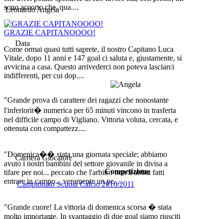
sono accorto che, qua....
Leonardo Angela
GRAZIE CAPITANOOOO!
Data
Come ormai quasi tutti saprete, il nostro Capitano Luca
Vitale, dopo 11 anni e 147 goal ci saluta e, giustamente, si
avvicina a casa. Questo arrivederci non poteva lasciarci
indifferenti, per cui dop....
"Grande prova di carattere dei ragazzi che nonostante
l'inferiorit� numerica per 65 minuti vincono in trasferta
nel difficile campo di Vigliano. Vittoria voluta, cercata, e
ottenuta con compattezz....
"Domenica�� stata una giornata speciale; abbiamo
Carriera Giocatore
avuto i nostri bambini del settore giovanile in divisa a
Competizione
tifare per noi... peccato che l'arbitro non li abbia fatti
entrare in campo... veramente un pe....
Campionato Scuola Calcio 2010/2011
"Grande cuore! La vittoria di domenica scorsa � stata
molto importante. In svantaggio di due goal siamo riusciti