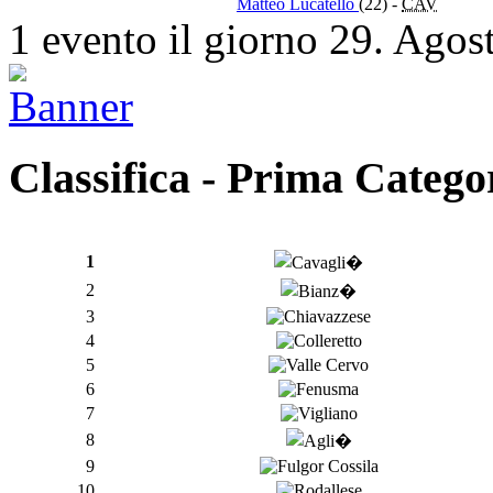
Matteo Lucatello
(22)
-
CAV
1 evento il giorno 29. Agos
Classifica - Prima Catego
1
2
3
4
5
6
7
8
9
10