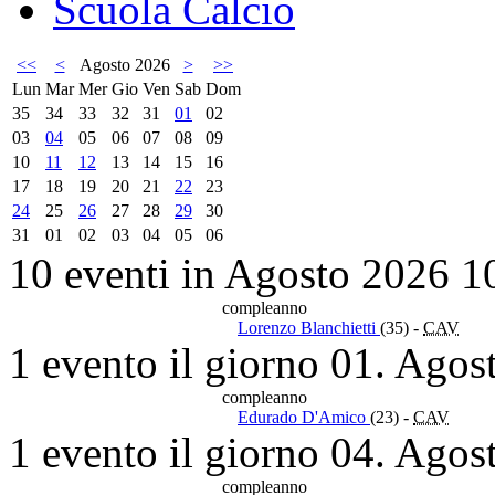
Scuola Calcio
<<
<
Agosto 2026
>
>>
Lun
Mar
Mer
Gio
Ven
Sab
Dom
35
34
33
32
31
01
02
03
04
05
06
07
08
09
10
11
12
13
14
15
16
17
18
19
20
21
22
23
24
25
26
27
28
29
30
31
01
02
03
04
05
06
10 eventi in Agosto 2026
1
compleanno
Lorenzo Blanchietti
(35)
-
CAV
1 evento il giorno 01. Agos
compleanno
Edurado D'Amico
(23)
-
CAV
1 evento il giorno 04. Agos
compleanno