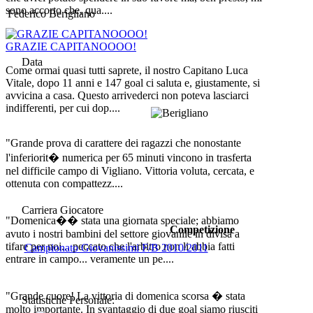
sono accorto che, qua....
Federico Berigliano
GRAZIE CAPITANOOOO!
Data
Come ormai quasi tutti saprete, il nostro Capitano Luca
Vitale, dopo 11 anni e 147 goal ci saluta e, giustamente, si
avvicina a casa. Questo arrivederci non poteva lasciarci
indifferenti, per cui dop....
"Grande prova di carattere dei ragazzi che nonostante
l'inferiorit� numerica per 65 minuti vincono in trasferta
nel difficile campo di Vigliano. Vittoria voluta, cercata, e
ottenuta con compattezz....
Carriera Giocatore
"Domenica�� stata una giornata speciale; abbiamo
Competizione
avuto i nostri bambini del settore giovanile in divisa a
tifare per noi... peccato che l'arbitro non li abbia fatti
Campionato Giovanissimi F/B 2010/2011
entrare in campo... veramente un pe....
"Grande cuore! La vittoria di domenica scorsa � stata
Statistiche Personale:
molto importante. In svantaggio di due goal siamo riusciti