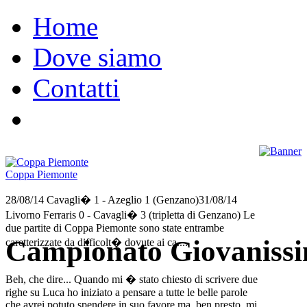
Home
Dove siamo
Contatti
Coppa Piemonte
28/08/14 Cavagli� 1 - Azeglio 1 (Genzano)31/08/14
Livorno Ferraris 0 - Cavagli� 3 (tripletta di Genzano) Le
due partite di Coppa Piemonte sono state entrambe
Campionato Giovanissi
caretterizzate da difficolt� dovute ai ca....
Beh, che dire... Quando mi � stato chiesto di scrivere due
righe su Luca ho iniziato a pensare a tutte le belle parole
che avrei potuto spendere in suo favore ma, ben presto, mi