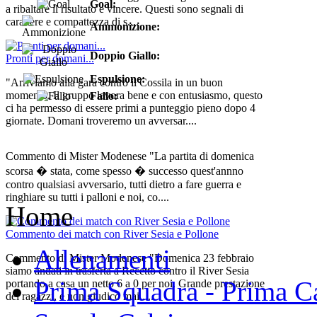
Goal:
a ribaltare il risultato e vincere. Questi sono segnali di
carattere e compattezza di s....
Ammonizione:
Doppio Giallo:
Pronti per domani...
Espulsione:
"Arriviamo alla gara contro il Cossila in un buon
momento. Il gruppo lavora bene e con entusiasmo, questo
Fallo:
ci ha permesso di essere primi a punteggio pieno dopo 4
giornate. Domani troveremo un avversar....
Commento di Mister Modenese "La partita di domenica
scorsa � stata, come spesso � successo quest'annno
contro qualsiasi avversario, tutti dietro a fare guerra e
ringhiare su tutti i palloni e noi, co....
Home
Commento dei match con River Sesia e Pollone
Allenamenti
Commento di Mister Modenese "Domenica 23 febbraio
siamo andati in trasferta a Recetto contro il River Sesia
Prima Squadra - Prima Ca
portando a casa un netto 6 a 0 per noi. Grande prestazione
dei ragazzi, e non giudico mai ....