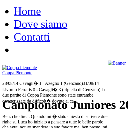
Home
Dove siamo
Contatti
Coppa Piemonte
28/08/14 Cavagli� 1 - Azeglio 1 (Genzano)31/08/14
Livorno Ferraris 0 - Cavagli� 3 (tripletta di Genzano) Le
due partite di Coppa Piemonte sono state entrambe
Campionato Juniores 2
caretterizzate da difficolt� dovute ai ca....
Beh, che dire... Quando mi � stato chiesto di scrivere due
righe su Luca ho iniziato a pensare a tutte le belle parole
che avrei potuto spendere in suo favore ma, ben presto, mi