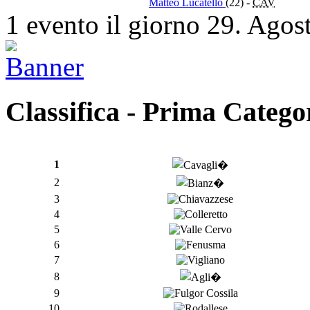
Matteo Lucatello
(22)
-
CAV
1 evento il giorno 29. Agos
Classifica - Prima Catego
1
2
3
4
5
6
7
8
9
10