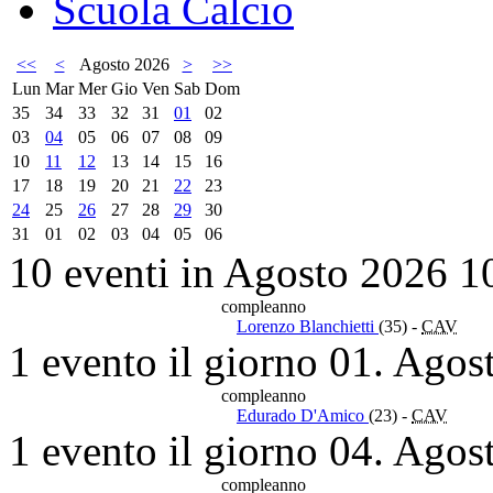
Scuola Calcio
<<
<
Agosto 2026
>
>>
Lun
Mar
Mer
Gio
Ven
Sab
Dom
35
34
33
32
31
01
02
03
04
05
06
07
08
09
10
11
12
13
14
15
16
17
18
19
20
21
22
23
24
25
26
27
28
29
30
31
01
02
03
04
05
06
10 eventi in Agosto 2026
1
compleanno
Lorenzo Blanchietti
(35)
-
CAV
1 evento il giorno 01. Agos
compleanno
Edurado D'Amico
(23)
-
CAV
1 evento il giorno 04. Agos
compleanno