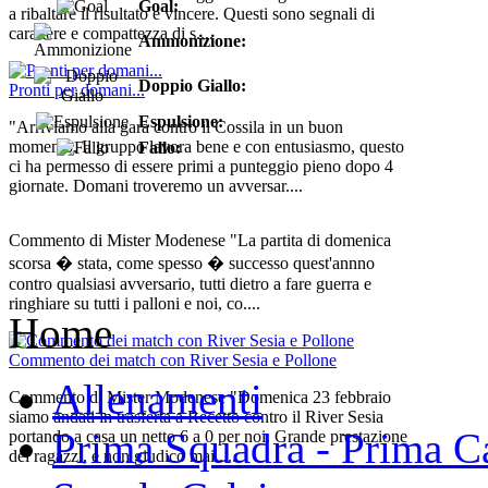
Goal:
a ribaltare il risultato e vincere. Questi sono segnali di
carattere e compattezza di s....
Ammonizione:
Doppio Giallo:
Pronti per domani...
Espulsione:
"Arriviamo alla gara contro il Cossila in un buon
momento. Il gruppo lavora bene e con entusiasmo, questo
Fallo:
ci ha permesso di essere primi a punteggio pieno dopo 4
giornate. Domani troveremo un avversar....
Commento di Mister Modenese "La partita di domenica
scorsa � stata, come spesso � successo quest'annno
contro qualsiasi avversario, tutti dietro a fare guerra e
ringhiare su tutti i palloni e noi, co....
Home
Commento dei match con River Sesia e Pollone
Allenamenti
Commento di Mister Modenese "Domenica 23 febbraio
siamo andati in trasferta a Recetto contro il River Sesia
Prima Squadra - Prima Ca
portando a casa un netto 6 a 0 per noi. Grande prestazione
dei ragazzi, e non giudico mai ....