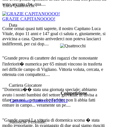
sono accorto che, qua....
Luca Quattrocchi
GRAZIE CAPITANOOOO!
Data
Come ormai quasi tutti saprete, il nostro Capitano Luca
Vitale, dopo 11 anni e 147 goal ci saluta e, giustamente, si
avvicina a casa. Questo arrivederci non poteva lasciarci
indifferenti, per cui dop....
"Grande prova di carattere dei ragazzi che nonostante
l'inferiorit� numerica per 65 minuti vincono in trasferta
nel difficile campo di Vigliano. Vittoria voluta, cercata, e
ottenuta con compattezz....
Carriera Giocatore
"Domenica�� stata una giornata speciale; abbiamo
Competizione
avuto i nostri bambini del settore giovanile in divisa a
tifare per noi... peccato che l'arbitro non li abbia fatti
Campionato Juniores 2010/2011
entrare in campo... veramente un pe....
"Grande cuore! La vittoria di domenica scorsa � stata
Statistiche Personale:
molto importante. In svantaggio di due goal siamo riusciti