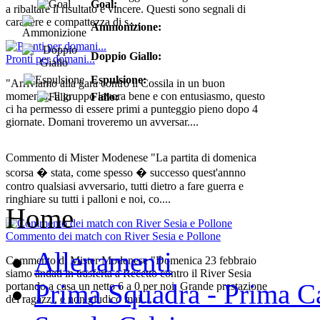
Goal:
a ribaltare il risultato e vincere. Questi sono segnali di
carattere e compattezza di s....
Ammonizione:
Doppio Giallo:
Pronti per domani...
Espulsione:
"Arriviamo alla gara contro il Cossila in un buon
momento. Il gruppo lavora bene e con entusiasmo, questo
Fallo:
ci ha permesso di essere primi a punteggio pieno dopo 4
giornate. Domani troveremo un avversar....
Commento di Mister Modenese "La partita di domenica
scorsa � stata, come spesso � successo quest'annno
contro qualsiasi avversario, tutti dietro a fare guerra e
ringhiare su tutti i palloni e noi, co....
Home
Commento dei match con River Sesia e Pollone
Allenamenti
Commento di Mister Modenese "Domenica 23 febbraio
siamo andati in trasferta a Recetto contro il River Sesia
Prima Squadra - Prima Ca
portando a casa un netto 6 a 0 per noi. Grande prestazione
dei ragazzi, e non giudico mai ....