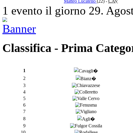
Matteo Lucatello
(22)
-
CAV
1 evento il giorno 29. Agos
Classifica - Prima Catego
1
2
3
4
5
6
7
8
9
10