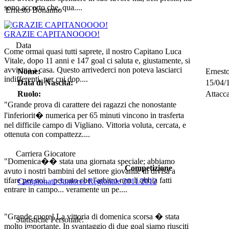
sono accorto che, qua....
Ernesto Bonanno
GRAZIE CAPITANOOOO!
Data
Come ormai quasi tutti saprete, il nostro Capitano Luca
Vitale, dopo 11 anni e 147 goal ci saluta e, giustamente, si
avvicina a casa. Questo arrivederci non poteva lasciarci
Nome:
Ernes
indifferenti, per cui dop....
Data di Nascita:
15/04/
Ruolo:
Attacc
"Grande prova di carattere dei ragazzi che nonostante
l'inferiorit� numerica per 65 minuti vincono in trasferta
nel difficile campo di Vigliano. Vittoria voluta, cercata, e
ottenuta con compattezz....
Carriera Giocatore
"Domenica�� stata una giornata speciale; abbiamo
Competizione
avuto i nostri bambini del settore giovanile in divisa a
tifare per noi... peccato che l'arbitro non li abbia fatti
Campionato Juniores Regionale 2011/2012
entrare in campo... veramente un pe....
"Grande cuore! La vittoria di domenica scorsa � stata
Statistiche Personale:
molto importante. In svantaggio di due goal siamo riusciti