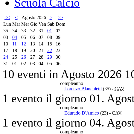
Scuola Calcio
<<
<
Agosto 2026
>
>>
Lun
Mar
Mer
Gio
Ven
Sab
Dom
35
34
33
32
31
01
02
03
04
05
06
07
08
09
10
11
12
13
14
15
16
17
18
19
20
21
22
23
24
25
26
27
28
29
30
31
01
02
03
04
05
06
10 eventi in Agosto 2026
1
compleanno
Lorenzo Blanchietti
(35)
-
CAV
1 evento il giorno 01. Agos
compleanno
Edurado D'Amico
(23)
-
CAV
1 evento il giorno 04. Agos
compleanno