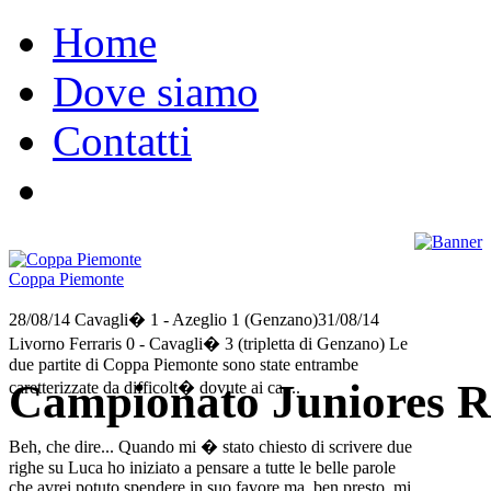
Home
Dove siamo
Contatti
Coppa Piemonte
28/08/14 Cavagli� 1 - Azeglio 1 (Genzano)31/08/14
Livorno Ferraris 0 - Cavagli� 3 (tripletta di Genzano) Le
due partite di Coppa Piemonte sono state entrambe
Campionato Juniores R
caretterizzate da difficolt� dovute ai ca....
Beh, che dire... Quando mi � stato chiesto di scrivere due
righe su Luca ho iniziato a pensare a tutte le belle parole
che avrei potuto spendere in suo favore ma, ben presto, mi