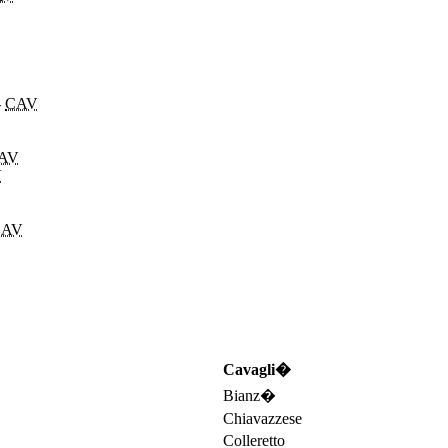
-
CAV
AV
V
CAV
Cavagli�
Bianz�
Chiavazzese
Colleretto