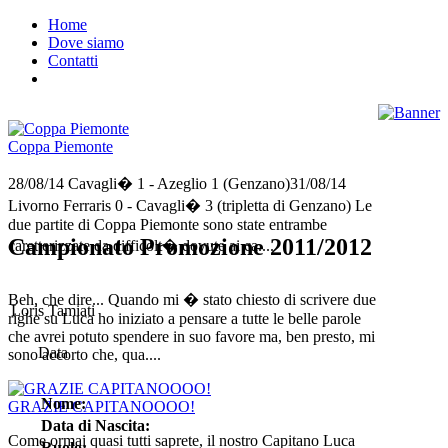
Home
Dove siamo
Contatti
Coppa Piemonte
28/08/14 Cavagli� 1 - Azeglio 1 (Genzano)31/08/14
Livorno Ferraris 0 - Cavagli� 3 (tripletta di Genzano) Le
due partite di Coppa Piemonte sono state entrambe
Campionato Promozione 2011/2012
caretterizzate da difficolt� dovute ai ca....
Beh, che dire... Quando mi � stato chiesto di scrivere due
Loris Tamiati
righe su Luca ho iniziato a pensare a tutte le belle parole
che avrei potuto spendere in suo favore ma, ben presto, mi
Data
sono accorto che, qua....
Nome:
GRAZIE CAPITANOOOO!
Data di Nascita:
Come ormai quasi tutti saprete, il nostro Capitano Luca
Ruolo: