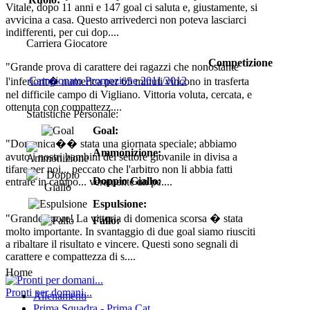
Vitale, dopo 11 anni e 147 goal ci saluta e, giustamente, si
avvicina a casa. Questo arrivederci non poteva lasciarci
indifferenti, per cui dop....
Carriera Giocatore
Competizione
"Grande prova di carattere dei ragazzi che nonostante
Campionato Promozione 2011/2012
l'inferiorit� numerica per 65 minuti vincono in trasferta
nel difficile campo di Vigliano. Vittoria voluta, cercata, e
ottenuta con compattezz....
Statistiche Personale:
Goal:
"Domenica�� stata una giornata speciale; abbiamo
Ammonizione:
avuto i nostri bambini del settore giovanile in divisa a
tifare per noi... peccato che l'arbitro non li abbia fatti
Doppio Giallo:
entrare in campo... veramente un pe....
Espulsione:
"Grande cuore! La vittoria di domenica scorsa � stata
Fallo:
molto importante. In svantaggio di due goal siamo riusciti
a ribaltare il risultato e vincere. Questi sono segnali di
carattere e compattezza di s....
Home
Pronti per domani...
Allenamenti
Prima Squadra - Prima Cat.