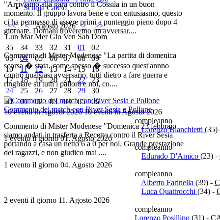
"Arriviamo alla gara contro il Cossila in un buon
Scuola Calcio
momento. Il gruppo lavora bene e con entusiasmo, questo
ci ha permesso di essere primi a punteggio pieno dopo 4
<<
<
Agosto 2026
>
>>
giornate. Domani troveremo un avversar....
Lun
Mar
Mer
Gio
Ven
Sab
Dom
35
34
33
32
31
01
02
Commento di Mister Modenese "La partita di domenica
03
04
05
06
07
08
09
scorsa � stata, come spesso � successo quest'annno
10
11
12
13
14
15
16
contro qualsiasi avversario, tutti dietro a fare guerra e
17
18
19
20
21
22
23
ringhiare su tutti i palloni e noi, co....
24
25
26
27
28
29
30
31
01
02
03
04
05
06
Commento dei match con River Sesia e Pollone
10 eventi in Agosto 2026
10 eventi in Agosto 2026
compleanno
Commento di Mister Modenese "Domenica 23 febbraio
Lorenzo Blanchietti
(35)
siamo andati in trasferta a Recetto contro il River Sesia
1 evento il giorno 01. Agosto 2026
portando a casa un netto 6 a 0 per noi. Grande prestazione
compleanno
dei ragazzi, e non giudico mai ....
Edurado D'Amico
(23)
-
1 evento il giorno 04. Agosto 2026
compleanno
Alberto Farinella
(39)
-
C
Luca Quattrocchi
(34)
-
2 eventi il giorno 11. Agosto 2026
compleanno
Lorenzo Posillipo
(31)
-
C