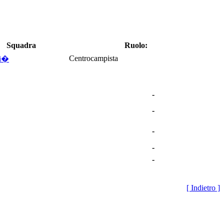
Squadra
Ruolo:
Centrocampista
li�
-
-
-
-
-
[ Indietro ]