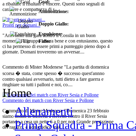
Goal:
a ribaltare il risultato e vincere. Questi sono segnali di
carattere e compattezza di s....
Ammonizione:
Doppio Giallo:
Pronti per domani...
Espulsione:
"Arriviamo alla gara contro il Cossila in un buon
momento. Il gruppo lavora bene e con entusiasmo, questo
Fallo:
ci ha permesso di essere primi a punteggio pieno dopo 4
giornate. Domani troveremo un avversar....
Commento di Mister Modenese "La partita di domenica
scorsa � stata, come spesso � successo quest'annno
contro qualsiasi avversario, tutti dietro a fare guerra e
ringhiare su tutti i palloni e noi, co....
Home
Commento dei match con River Sesia e Pollone
Allenamenti
Commento di Mister Modenese "Domenica 23 febbraio
siamo andati in trasferta a Recetto contro il River Sesia
Prima Squadra - Prima Ca
portando a casa un netto 6 a 0 per noi. Grande prestazione
dei ragazzi, e non giudico mai ....