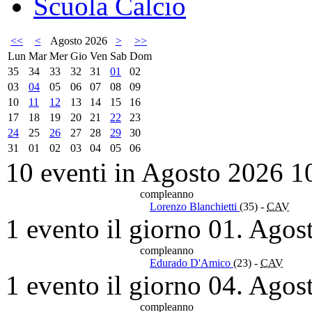
Scuola Calcio
<<
<
Agosto 2026
>
>>
Lun
Mar
Mer
Gio
Ven
Sab
Dom
35
34
33
32
31
01
02
03
04
05
06
07
08
09
10
11
12
13
14
15
16
17
18
19
20
21
22
23
24
25
26
27
28
29
30
31
01
02
03
04
05
06
10 eventi in Agosto 2026
1
compleanno
Lorenzo Blanchietti
(35)
-
CAV
1 evento il giorno 01. Agos
compleanno
Edurado D'Amico
(23)
-
CAV
1 evento il giorno 04. Agos
compleanno