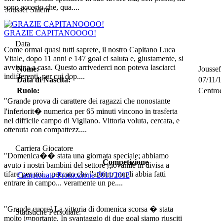
sono accorto che, qua....
Joussef Salem
GRAZIE CAPITANOOOO!
Data
Come ormai quasi tutti saprete, il nostro Capitano Luca
Vitale, dopo 11 anni e 147 goal ci saluta e, giustamente, si
avvicina a casa. Questo arrivederci non poteva lasciarci
Nome:
Jouss
indifferenti, per cui dop....
Data di Nascita:
07/11/
Ruolo:
Centro
"Grande prova di carattere dei ragazzi che nonostante
l'inferiorit� numerica per 65 minuti vincono in trasferta
nel difficile campo di Vigliano. Vittoria voluta, cercata, e
ottenuta con compattezz....
Carriera Giocatore
"Domenica�� stata una giornata speciale; abbiamo
Competizione
avuto i nostri bambini del settore giovanile in divisa a
tifare per noi... peccato che l'arbitro non li abbia fatti
Campionato Promozione 2011/2012
entrare in campo... veramente un pe....
"Grande cuore! La vittoria di domenica scorsa � stata
Statistiche Personale:
molto importante. In svantaggio di due goal siamo riusciti