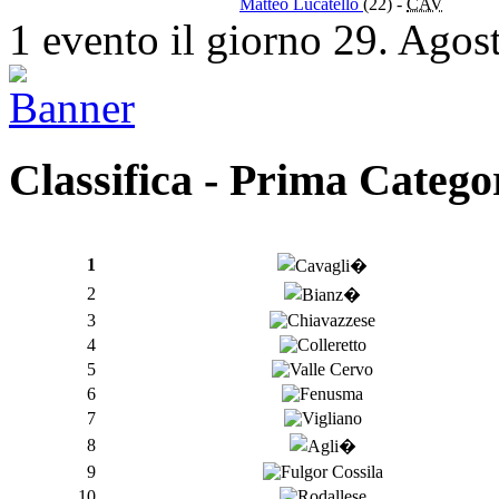
Matteo Lucatello
(22)
-
CAV
1 evento il giorno 29. Agos
Classifica - Prima Catego
1
2
3
4
5
6
7
8
9
10