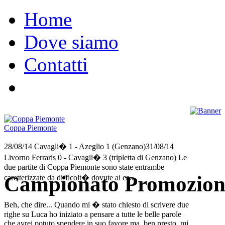
Home
Dove siamo
Contatti
Coppa Piemonte
28/08/14 Cavagli� 1 - Azeglio 1 (Genzano)31/08/14
Livorno Ferraris 0 - Cavagli� 3 (tripletta di Genzano) Le
due partite di Coppa Piemonte sono state entrambe
Campionato Promozion
caretterizzate da difficolt� dovute ai ca....
Beh, che dire... Quando mi � stato chiesto di scrivere due
righe su Luca ho iniziato a pensare a tutte le belle parole
che avrei potuto spendere in suo favore ma, ben presto, mi