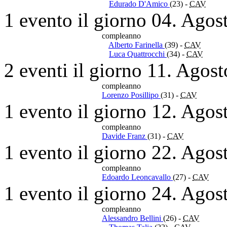
Edurado D'Amico
(23)
-
CAV
1 evento il giorno 04. Agos
compleanno
Alberto Farinella
(39)
-
CAV
Luca Quattrocchi
(34)
-
CAV
2 eventi il giorno 11. Agos
compleanno
Lorenzo Posillipo
(31)
-
CAV
1 evento il giorno 12. Agos
compleanno
Davide Franz
(31)
-
CAV
1 evento il giorno 22. Agos
compleanno
Edoardo Leoncavallo
(27)
-
CAV
1 evento il giorno 24. Agos
compleanno
Alessandro Bellini
(26)
-
CAV