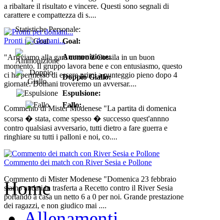
a ribaltare il risultato e vincere. Questi sono segnali di
carattere e compattezza di s....
Statistiche Personale:
Pronti per domani...
Goal:
Ammonizione:
"Arriviamo alla gara contro il Cossila in un buon
momento. Il gruppo lavora bene e con entusiasmo, questo
ci ha permesso di essere primi a punteggio pieno dopo 4
Doppio Giallo:
giornate. Domani troveremo un avversar....
Espulsione:
Fallo:
Commento di Mister Modenese "La partita di domenica
scorsa � stata, come spesso � successo quest'annno
contro qualsiasi avversario, tutti dietro a fare guerra e
ringhiare su tutti i palloni e noi, co....
Commento dei match con River Sesia e Pollone
Commento di Mister Modenese "Domenica 23 febbraio
Home
siamo andati in trasferta a Recetto contro il River Sesia
portando a casa un netto 6 a 0 per noi. Grande prestazione
dei ragazzi, e non giudico mai ....
Allenamenti