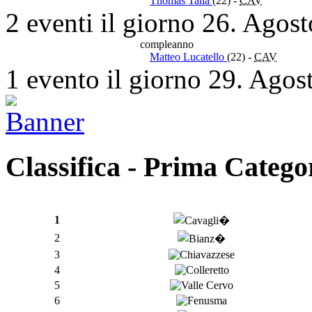
Thomas Talia
(22)
-
CAV
2 eventi il giorno 26. Agos
compleanno
Matteo Lucatello
(22)
-
CAV
1 evento il giorno 29. Agos
Classifica - Prima Catego
1
2
3
4
5
6