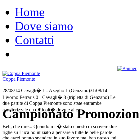
Home
Dove siamo
Contatti
Coppa Piemonte
28/08/14 Cavagli� 1 - Azeglio 1 (Genzano)31/08/14
Livorno Ferraris 0 - Cavagli� 3 (tripletta di Genzano) Le
due partite di Coppa Piemonte sono state entrambe
Campionato Promozion
caretterizzate da difficolt� dovute ai ca....
Beh, che dire... Quando mi � stato chiesto di scrivere due
righe su Luca ho iniziato a pensare a tutte le belle parole
che avrei potuto spendere in suo favore ma, ben presto, mi