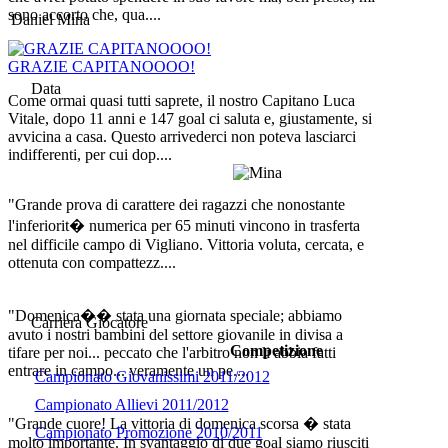
sono accorto che, qua....
Daniel Mina
GRAZIE CAPITANOOOO!
Data
Come ormai quasi tutti saprete, il nostro Capitano Luca
Vitale, dopo 11 anni e 147 goal ci saluta e, giustamente, si
avvicina a casa. Questo arrivederci non poteva lasciarci
indifferenti, per cui dop....
"Grande prova di carattere dei ragazzi che nonostante
l'inferiorit� numerica per 65 minuti vincono in trasferta
nel difficile campo di Vigliano. Vittoria voluta, cercata, e
ottenuta con compattezz....
"Domenica�� stata una giornata speciale; abbiamo
Carriera Giocatore
avuto i nostri bambini del settore giovanile in divisa a
Competizione
tifare per noi... peccato che l'arbitro non li abbia fatti
entrare in campo... veramente un pe....
Campionato Giovanissimi 2011/2012
Campionato Allievi 2011/2012
"Grande cuore! La vittoria di domenica scorsa � stata
Campionato Promozione 2010/2011
molto importante. In svantaggio di due goal siamo riusciti