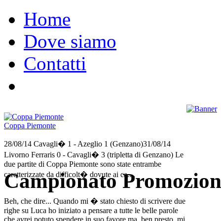
Home
Dove siamo
Contatti
Coppa Piemonte
28/08/14 Cavagli� 1 - Azeglio 1 (Genzano)31/08/14
Livorno Ferraris 0 - Cavagli� 3 (tripletta di Genzano) Le
due partite di Coppa Piemonte sono state entrambe
Campionato Promozion
caretterizzate da difficolt� dovute ai ca....
Beh, che dire... Quando mi � stato chiesto di scrivere due
righe su Luca ho iniziato a pensare a tutte le belle parole
che avrei potuto spendere in suo favore ma, ben presto, mi