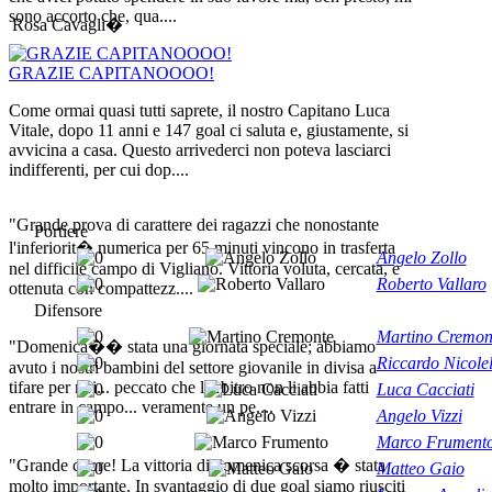
sono accorto che, qua....
Rosa Cavagli�
GRAZIE CAPITANOOOO!
Come ormai quasi tutti saprete, il nostro Capitano Luca
Vitale, dopo 11 anni e 147 goal ci saluta e, giustamente, si
avvicina a casa. Questo arrivederci non poteva lasciarci
indifferenti, per cui dop....
"Grande prova di carattere dei ragazzi che nonostante
Portiere
l'inferiorit� numerica per 65 minuti vincono in trasferta
Angelo Zollo
nel difficile campo di Vigliano. Vittoria voluta, cercata, e
Roberto Vallaro
ottenuta con compattezz....
Difensore
Martino Cremon
"Domenica�� stata una giornata speciale; abbiamo
Riccardo Nicolel
avuto i nostri bambini del settore giovanile in divisa a
tifare per noi... peccato che l'arbitro non li abbia fatti
Luca Cacciati
entrare in campo... veramente un pe....
Angelo Vizzi
Marco Frument
"Grande cuore! La vittoria di domenica scorsa � stata
Matteo Gaio
molto importante. In svantaggio di due goal siamo riusciti