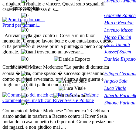
Lorenzo Armeli
a ribaltare il risultato e vincere. Questi sono segnali di
Centrocampista
carattere e compattezza di s....
Gabriele Zaniche
Marco Revolon
Pronti per domani...
Lorenzo Musso
"Arriviamo alla gara contro il Cossila in un buon
Marco Fiorini
momento. Il gruppo lavora bene e con entusiasmo, questo
Loris Tamiati
ci ha permesso di essere primi a punteggio pieno dopo 4
Joussef Salem
giornate. Domani troveremo un avversar....
Daniele Esposto
Attaccante
Commento di Mister Modenese "La partita di domenica
scorsa � stata, come spesso � successo quest'annno
Filippo German
contro qualsiasi avversario, tutti dietro a fare guerra e
Angelo Saia
ringhiare su tutti i palloni e noi, co....
Luca Vitale
Alberto Farinell
Commento dei match con River Sesia e Pollone
Simone Purinan
Commento di Mister Modenese "Domenica 23 febbraio
siamo andati in trasferta a Recetto contro il River Sesia
portando a casa un netto 6 a 0 per noi. Grande prestazione
dei ragazzi, e non giudico mai ....