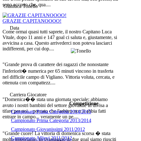
sono accorto che, qua....
Gianluca Tonello
GRAZIE CAPITANOOOO!
Data
Come ormai quasi tutti saprete, il nostro Capitano Luca
Vitale, dopo 11 anni e 147 goal ci saluta e, giustamente, si
avvicina a casa. Questo arrivederci non poteva lasciarci
indifferenti, per cui dop....
"Grande prova di carattere dei ragazzi che nonostante
l'inferiorit� numerica per 65 minuti vincono in trasferta
nel difficile campo di Vigliano. Vittoria voluta, cercata, e
ottenuta con compattezz....
Carriera Giocatore
"Domenica�� stata una giornata speciale; abbiamo
Competizione
avuto i nostri bambini del settore giovanile in divisa a
tifare per noi... peccato che l'arbitro non li abbia fatti
Campionato Prima Categoria 2014/2015
entrare in campo... veramente un pe....
Campionato Prima Categoria 2013/2014
Campionato Giovanissimi 2011/2012
"Grande cuore! La vittoria di domenica scorsa � stata
Campionato Allievi 2011/2012
molto importante. In svantaggio di due goal siamo riusciti