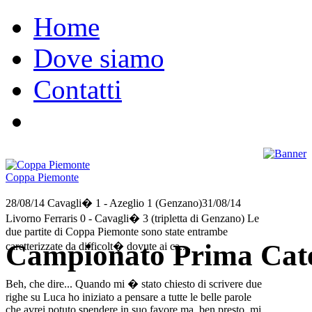
Home
Dove siamo
Contatti
Coppa Piemonte
28/08/14 Cavagli� 1 - Azeglio 1 (Genzano)31/08/14
Livorno Ferraris 0 - Cavagli� 3 (tripletta di Genzano) Le
due partite di Coppa Piemonte sono state entrambe
Campionato Prima Cate
caretterizzate da difficolt� dovute ai ca....
Beh, che dire... Quando mi � stato chiesto di scrivere due
righe su Luca ho iniziato a pensare a tutte le belle parole
che avrei potuto spendere in suo favore ma, ben presto, mi