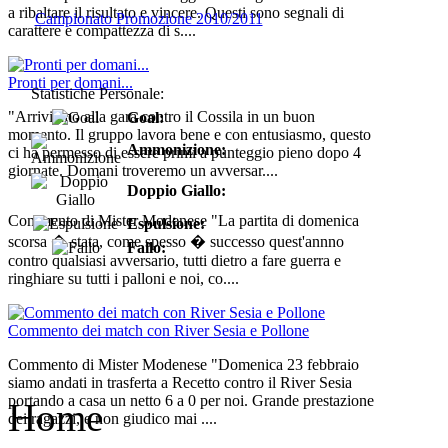
a ribaltare il risultato e vincere. Questi sono segnali di
Campionato Promozione 2010/2011
carattere e compattezza di s....
Pronti per domani...
Statistiche Personale:
"Arriviamo alla gara contro il Cossila in un buon
Goal:
momento. Il gruppo lavora bene e con entusiasmo, questo
Ammonizione:
ci ha permesso di essere primi a punteggio pieno dopo 4
giornate. Domani troveremo un avversar....
Doppio Giallo:
Commento di Mister Modenese "La partita di domenica
Espulsione:
scorsa � stata, come spesso � successo quest'annno
Fallo:
contro qualsiasi avversario, tutti dietro a fare guerra e
ringhiare su tutti i palloni e noi, co....
Commento dei match con River Sesia e Pollone
Commento di Mister Modenese "Domenica 23 febbraio
siamo andati in trasferta a Recetto contro il River Sesia
portando a casa un netto 6 a 0 per noi. Grande prestazione
Home
dei ragazzi, e non giudico mai ....